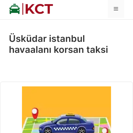
İçeriğe
MENÜ
atla
Üsküdar istanbul
havaalanı korsan taksi