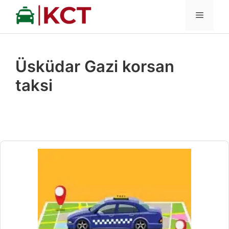
İçeriğe
MENÜ
atla
Üsküdar Gazi korsan
taksi