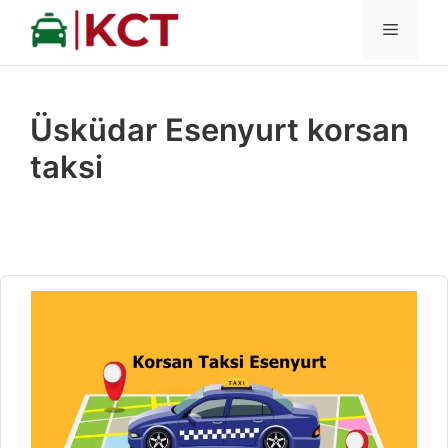
İçeriğe
MENÜ
atla
Üsküdar Esenyurt korsan
taksi