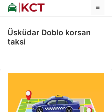
İçeriğe
MENÜ
atla
Üsküdar Doblo korsan
taksi