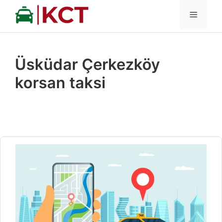
İçeriğe
MENÜ
atla
Üsküdar Çerkezköy
korsan taksi