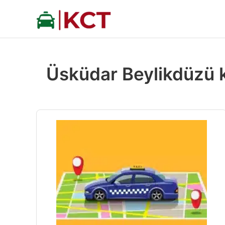
İçeriğe
atla
Üsküdar Beylikdüzü k