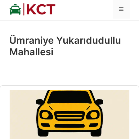
İçeriğe
MENÜ
atla
Ümraniye Yukarıdudullu
Mahallesi