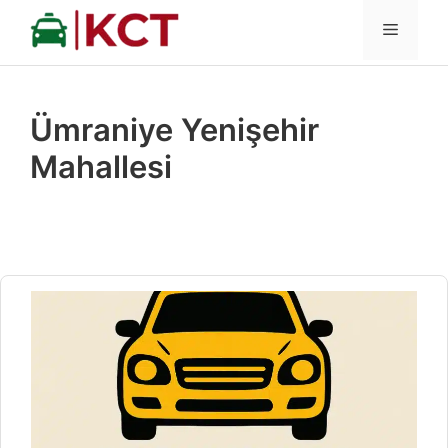
İçeriğe
MENÜ
atla
Ümraniye Yenişehir
Mahallesi