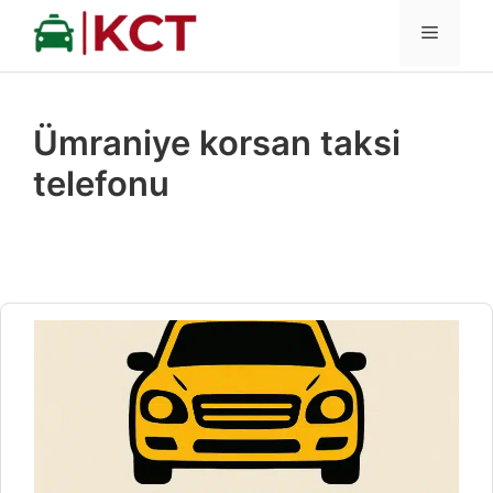
İçeriğe
MENÜ
atla
Ümraniye korsan taksi
telefonu