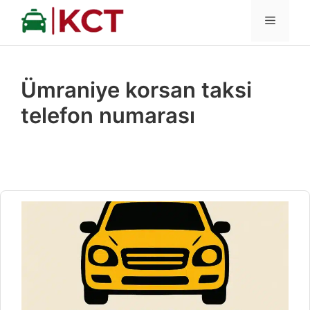
İçeriğe
MENÜ
atla
Ümraniye korsan taksi
telefon numarası