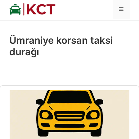
İçeriğe
MENÜ
atla
Ümraniye korsan taksi
durağı