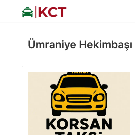
İçeriğe
atla
Ümraniye Hekimbaşı 