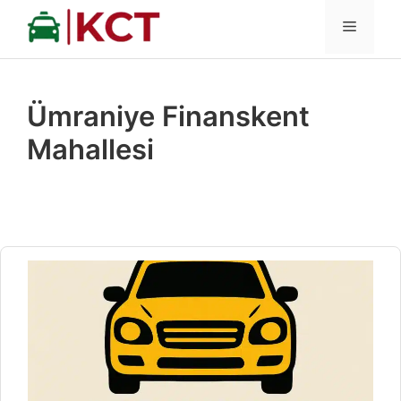
İçeriğe
MENÜ
atla
Ümraniye Finanskent
Mahallesi