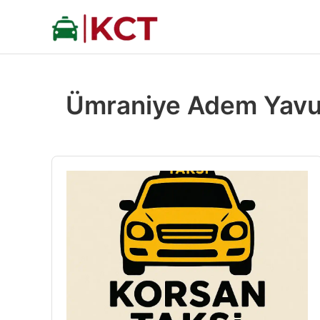
İçeriğe
atla
Ümraniye Adem Yavu