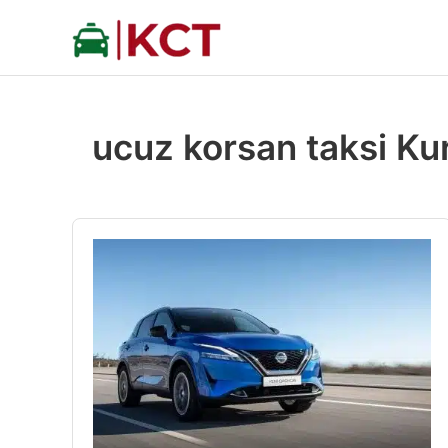
İçeriğe
atla
ucuz korsan taksi Ku