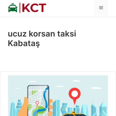
İçeriğe
MENÜ
atla
ucuz korsan taksi
Kabataş