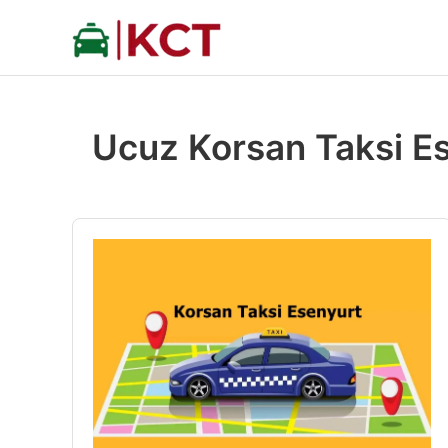
İçeriğe
atla
Ucuz Korsan Taksi E