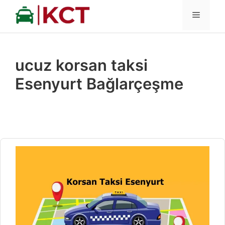
İçeriğe
MENÜ
atla
ucuz korsan taksi
Esenyurt Bağlarçeşme