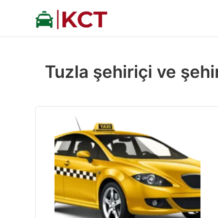
İçeriğe
atla
Tuzla şehiriçi ve şehi