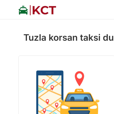
İçeriğe
atla
Tuzla korsan taksi du