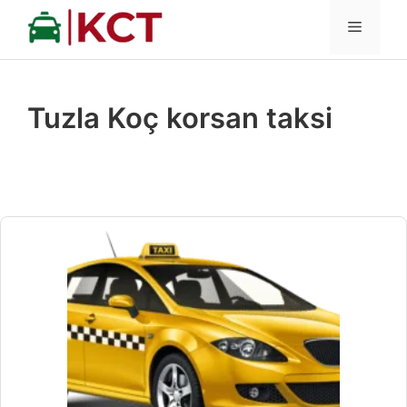
İçeriğe
MENÜ
atla
Tuzla Koç korsan taksi