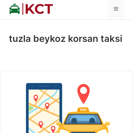
İçeriğe
MENÜ
atla
tuzla beykoz korsan taksi