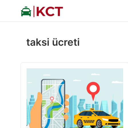
İçeriğe
atla
taksi ücreti