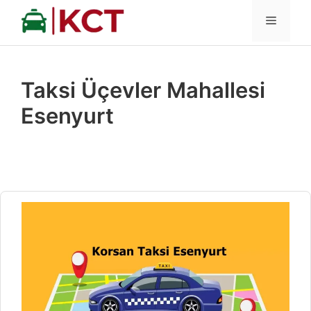
İçeriğe
MENÜ
atla
Taksi Üçevler Mahallesi
Esenyurt