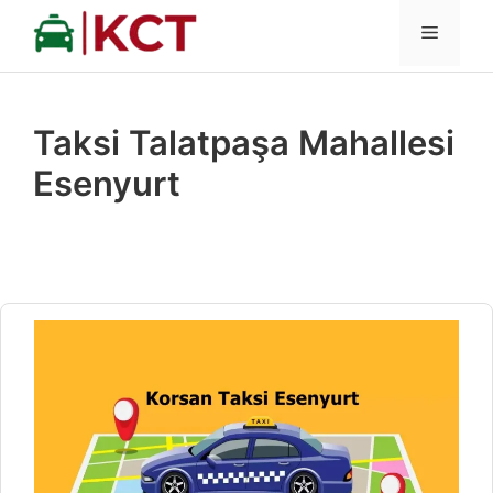
İçeriğe
MENÜ
atla
Taksi Talatpaşa Mahallesi
Esenyurt