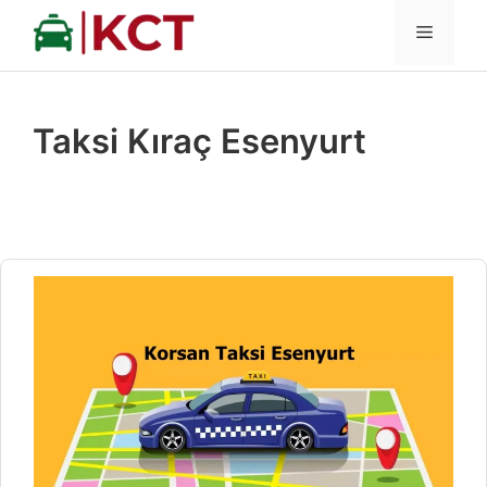
İçeriğe
MENÜ
atla
Taksi Kıraç Esenyurt