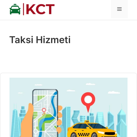
İçeriğe
MENÜ
atla
Taksi Hizmeti