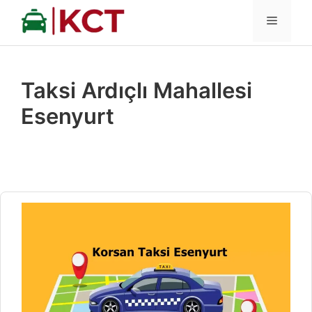
İçeriğe
MENÜ
atla
Taksi Ardıçlı Mahallesi
Esenyurt