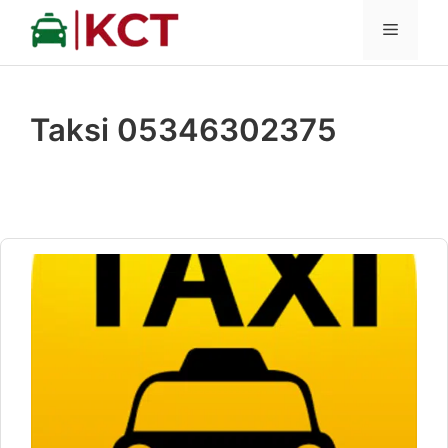
İçeriğe
MENÜ
atla
Taksi 05346302375