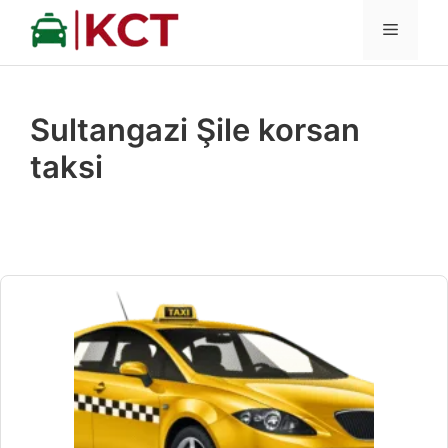
İçeriğe
MENÜ
atla
Sultangazi Şile korsan
taksi