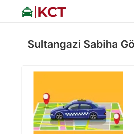
İçeriğe
atla
Sultangazi Sabiha Gö