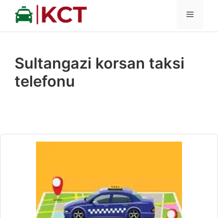
İçeriğe
MENÜ
atla
Sultangazi korsan taksi
telefonu