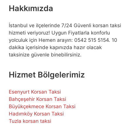
Hakkımızda
İstanbul ve ilçelerinde 7/24 Güvenli korsan taksi
hizmeti veriyoruz! Uygun Fiyatlarla konforlu
yolculuk için Hemen arayın: 0542 515 5154. 10
dakika içerisinde kapınızda hazır olacak
taksinize güvenle binebilirsiniz.
Hizmet Bölgelerimiz
Esenyurt Korsan Taksi
Bahçeşehir Korsan Taksi
Büyükçekmece Korsan Taksi
Hadımköy Korsan Taksi
Tuzla korsan taksi