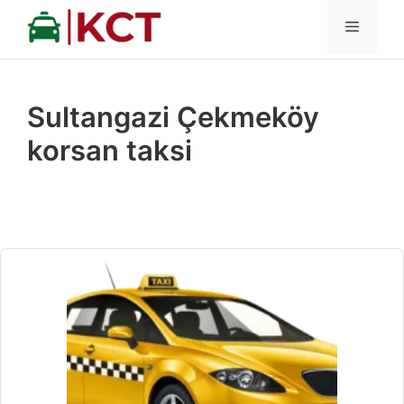
İçeriğe
MENÜ
atla
Sultangazi Çekmeköy
korsan taksi