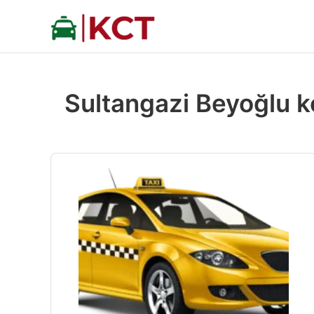
İçeriğe
atla
Sultangazi Beyoğlu k