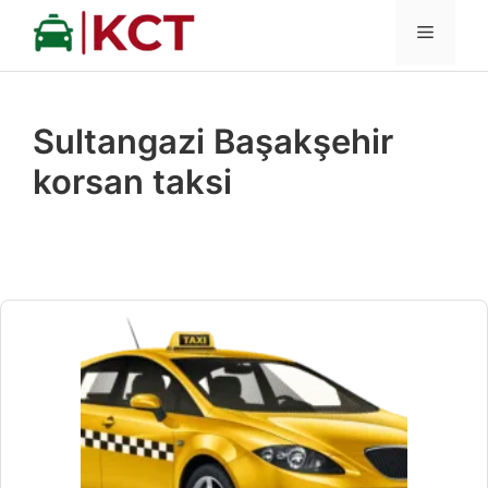
İçeriğe
MENÜ
atla
Sultangazi Başakşehir
korsan taksi