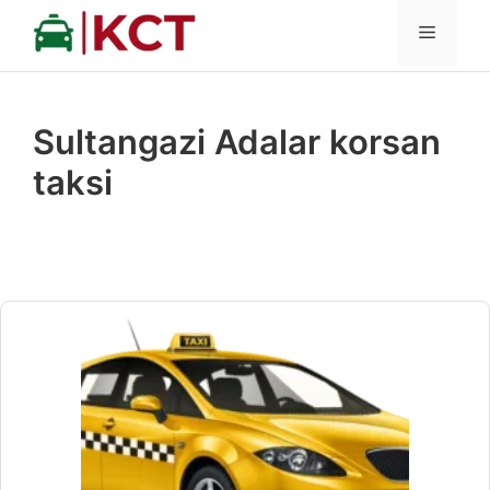
İçeriğe
MENÜ
atla
Sultangazi Adalar korsan
taksi