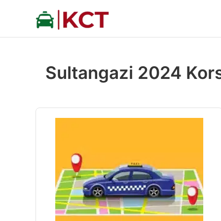
İçeriğe
atla
Sultangazi 2024 Korsa