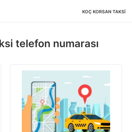
KOÇ KORSAN TAKSI
ksi telefon numarası