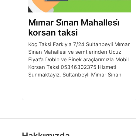
Mi̇mar Si̇nan Mahallesi̇
korsan taksi
Koç Taksi Farkıyla 7/24 Sultanbeyli Mi̇mar
Si̇nan Mahallesi̇ ve semtlerinden Ucuz
Fiyat’a Doblo ve Binek araçlarımızla Mobil
Korsan Taksi 05346302375 Hizmeti
Sunmaktayız. Sultanbeyli Mi̇mar Si̇nan
Hakkımızda