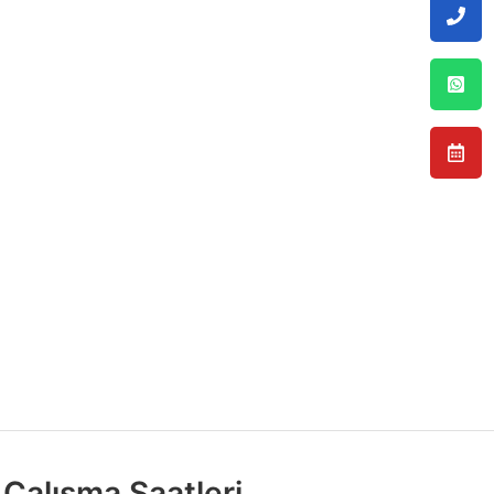
Çalışma Saatleri