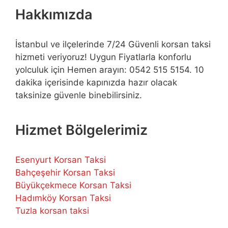
Hakkımızda
İstanbul ve ilçelerinde 7/24 Güvenli korsan taksi
hizmeti veriyoruz! Uygun Fiyatlarla konforlu
yolculuk için Hemen arayın: 0542 515 5154. 10
dakika içerisinde kapınızda hazır olacak
taksinize güvenle binebilirsiniz.
Hizmet Bölgelerimiz
Esenyurt Korsan Taksi
Bahçeşehir Korsan Taksi
Büyükçekmece Korsan Taksi
Hadımköy Korsan Taksi
Tuzla korsan taksi