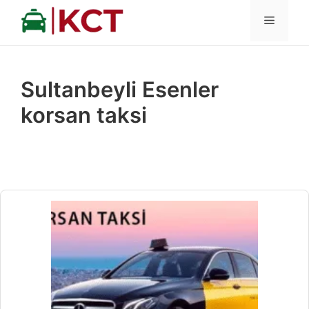
İçeriğe
MENÜ
atla
Sultanbeyli Esenler
korsan taksi