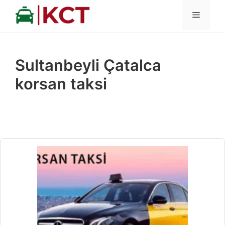
İçeriğe
MENÜ
atla
Sultanbeyli Çatalca
korsan taksi