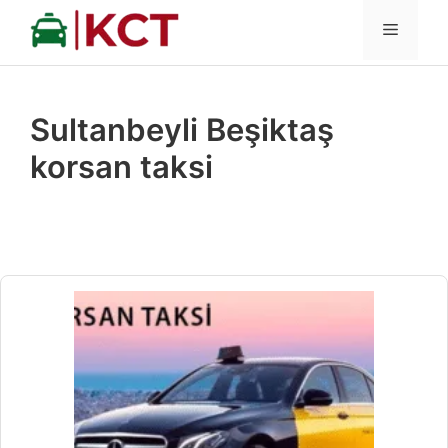
İçeriğe
MENÜ
atla
Sultanbeyli Beşiktaş
korsan taksi