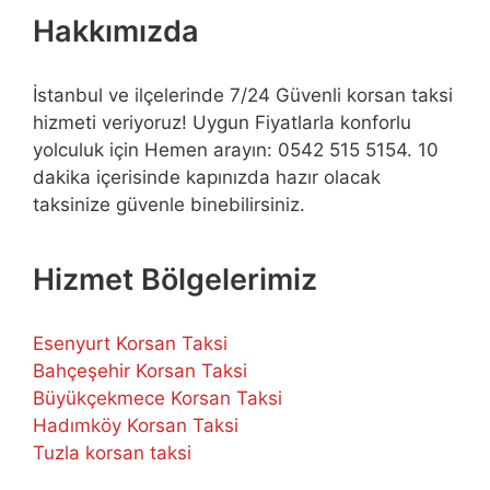
Hakkımızda
İstanbul ve ilçelerinde 7/24 Güvenli korsan taksi
hizmeti veriyoruz! Uygun Fiyatlarla konforlu
yolculuk için Hemen arayın: 0542 515 5154. 10
dakika içerisinde kapınızda hazır olacak
taksinize güvenle binebilirsiniz.
Hizmet Bölgelerimiz
Esenyurt Korsan Taksi
Bahçeşehir Korsan Taksi
Büyükçekmece Korsan Taksi
Hadımköy Korsan Taksi
Tuzla korsan taksi