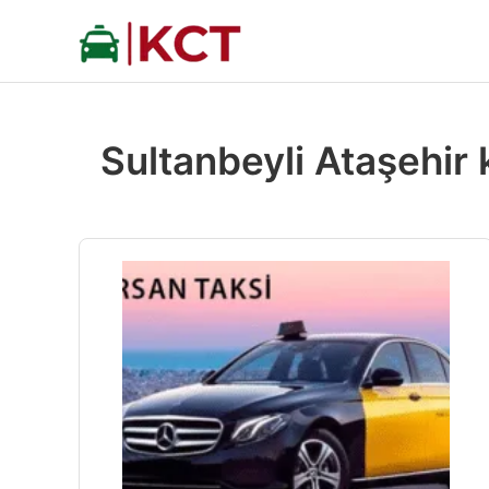
İçeriğe
atla
Sultanbeyli Ataşehir 