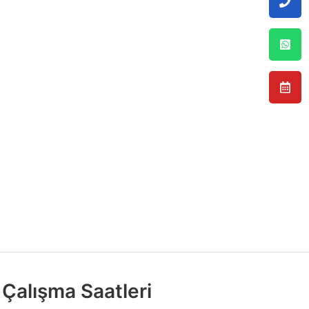
Çalışma Saatleri