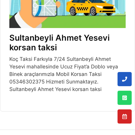
Sultanbeyli Ahmet Yesevi
korsan taksi
Koç Taksi Farkıyla 7/24 Sultanbeyli Ahmet
Yesevi mahallesinde Ucuz Fiyat’a Doblo veya
Binek araçlarımızla Mobil Korsan Taksi
05346302375 Hizmeti Sunmaktayız.
Sultanbeyli Ahmet Yesevi korsan taksi