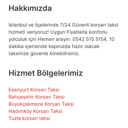
Hakkımızda
İstanbul ve ilçelerinde 7/24 Güvenli korsan taksi
hizmeti veriyoruz! Uygun Fiyatlarla konforlu
yolculuk için Hemen arayın: 0542 515 5154. 10
dakika içerisinde kapınızda hazır olacak
taksinize güvenle binebilirsiniz.
Hizmet Bölgelerimiz
Esenyurt Korsan Taksi
Bahçeşehir Korsan Taksi
Büyükçekmece Korsan Taksi
Hadımköy Korsan Taksi
Tuzla korsan taksi