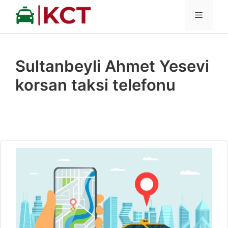
İçeriğe
MENÜ
atla
Sultanbeyli Ahmet Yesevi
korsan taksi telefonu