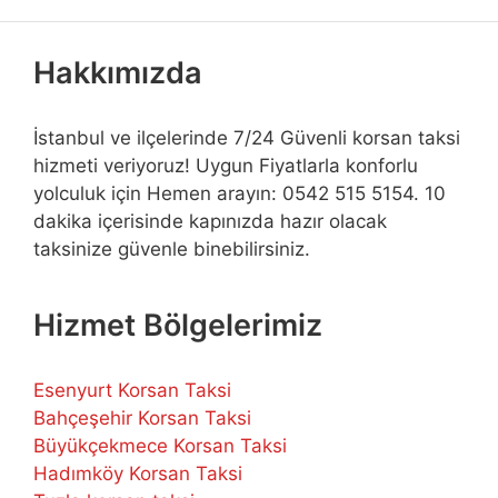
Hakkımızda
İstanbul ve ilçelerinde 7/24 Güvenli korsan taksi
hizmeti veriyoruz! Uygun Fiyatlarla konforlu
yolculuk için Hemen arayın: 0542 515 5154. 10
dakika içerisinde kapınızda hazır olacak
taksinize güvenle binebilirsiniz.
Hizmet Bölgelerimiz
Esenyurt Korsan Taksi
Bahçeşehir Korsan Taksi
Büyükçekmece Korsan Taksi
Hadımköy Korsan Taksi