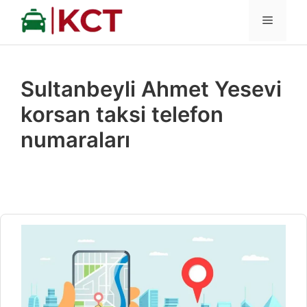
İçeriğe
MENÜ
atla
Sultanbeyli Ahmet Yesevi
korsan taksi telefon
numaraları