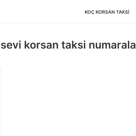
KOÇ KORSAN TAKSI
sevi korsan taksi numarala