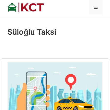
İçeriğe
MENÜ
atla
Süloğlu Taksi