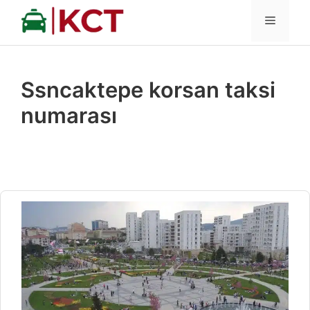
İçeriğe
MENÜ
atla
Ssncaktepe korsan taksi
numarası