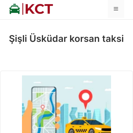
İçeriğe
MENÜ
atla
Şişli Üsküdar korsan taksi