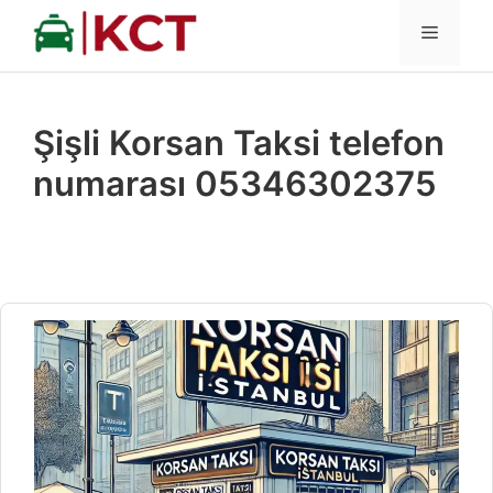
İçeriğe
MENÜ
atla
Şişli Korsan Taksi telefon
numarası 05346302375